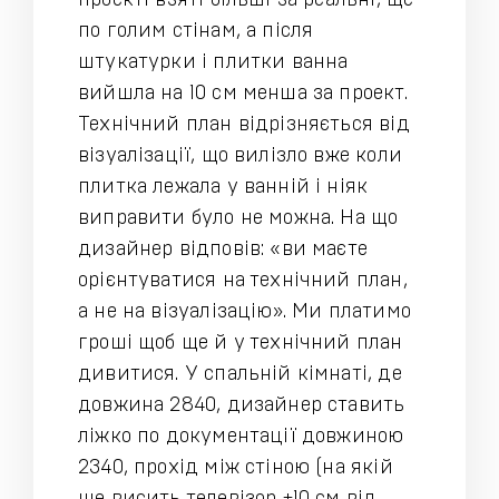
проекті взяті більші за реальні, ще
по голим стінам, а після
штукатурки і плитки ванна
вийшла на 10 см менша за проект.
Технічний план відрізняється від
візуалізації, що вилізло вже коли
плитка лежала у ванній і ніяк
виправити було не можна. На що
дизайнер відповів: «ви маєте
орієнтуватися на технічний план,
а не на візуалізацію». Ми платимо
гроші щоб ще й у технічний план
дивитися. У спальній кімнаті, де
довжина 2840, дизайнер ставить
ліжко по документації довжиною
2340, прохід між стіною (на якій