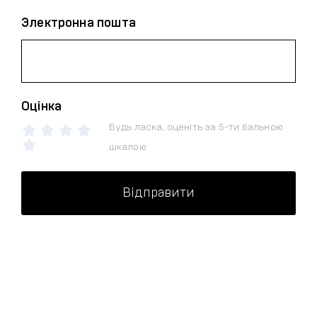
Электронна пошта
Оцінка
Будь ласка, оценіть за 5-ти бальною
шкалою