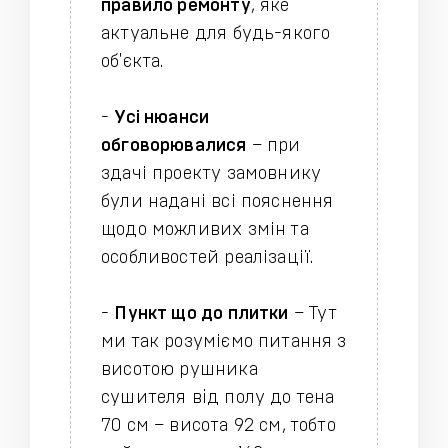
правило ремонту
, яке
актуальне для будь-якого
об'єкта.
-
Усі нюанси
обговорювалися
– при
здачі проекту замовнику
були надані всі пояснення
щодо можливих змін та
особливостей реалізації.
-
Пункт що до плитки
– Тут
ми так розуміємо питання з
висотою рушника
сушителя вiд полу до тена
70 см – висота 92 см, тобто