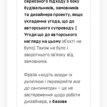
серйозного підходу з боку
будівельників, замовникiв
та дизайнера проекту, якщо
укладенна угода, що до
авторського супроводу. (
Угоди що до авторського
нагляду на цьому
об'єктi не
було). Також не було I
зворотнього зв'язку вiд
замовника.
Фраза
«ходіть всюди із
рулеткою і перевіряйте все
до сантиметра»
– це не
застереження щодо роботи
дизайнера, а
базове