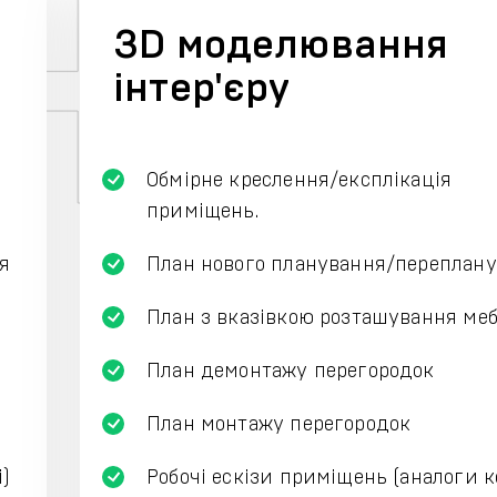
ЗD моделювання
інтер'єру
Обмірне креслення/експлікація
приміщень.
я
План нового планування/переплан
План з вказівкою розташування меб
План демонтажу перегородок
План монтажу перегородок
і)
Робочі ескізи приміщень (аналоги к