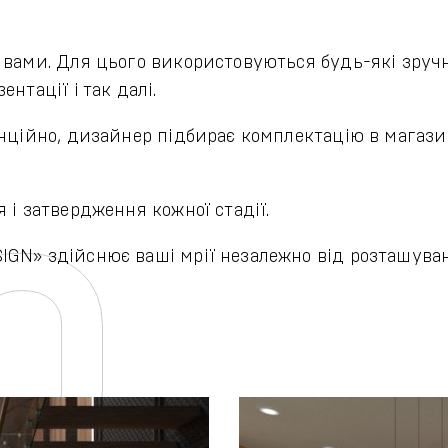
 вами. Для цього використовуються будь-які зручн
нтації і так далі.
анційно, дизайнер підбирає комплектацію в магази
 і затвердження кожної стадії.
GN» здійснює ваші мрії незалежно від розташуванн