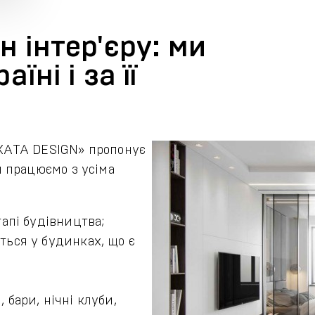
 інтер'єру: ми
їні і за її
 «ХАТА DESIGN» пропонує
 працюємо з усіма
тапі будівництва;
ться у будинках, що є
 бари, нічні клуби,