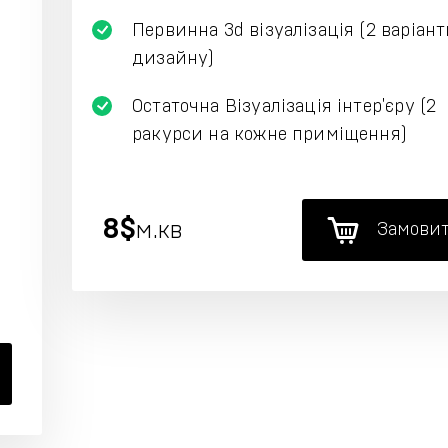
Первинна 3d візуалізація (2 варіан
дизайну)
Остаточна Візуалізація інтер'єру (2
ракурси на кожне приміщення)
8$
м.кв
Замови