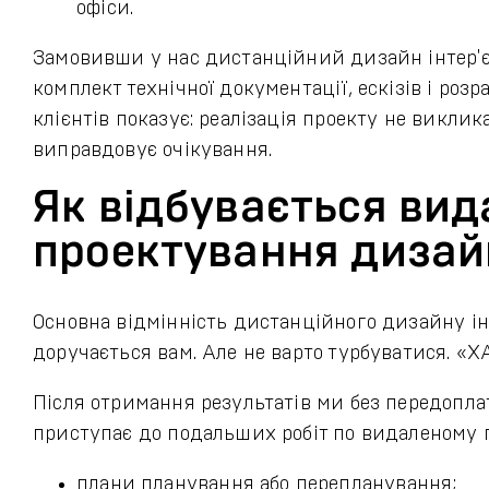
офіси.
Замовивши у нас дистанційний дизайн інтер'є
комплект технічної документації, ескізів і роз
клієнтів показує: реалізація проекту не виклик
виправдовує очікування.
Як відбувається ви
проектування дизайн
Основна відмінність дистанційного дизайну інт
доручається вам. Але не варто турбуватися. «ХА
Після отримання результатів ми без передопла
приступає до подальших робіт по видаленому п
плани планування або перепланування;