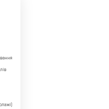
ування
лів
олажі)