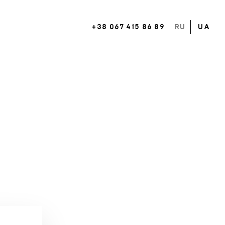
+38 067 415 86 89
RU
UA