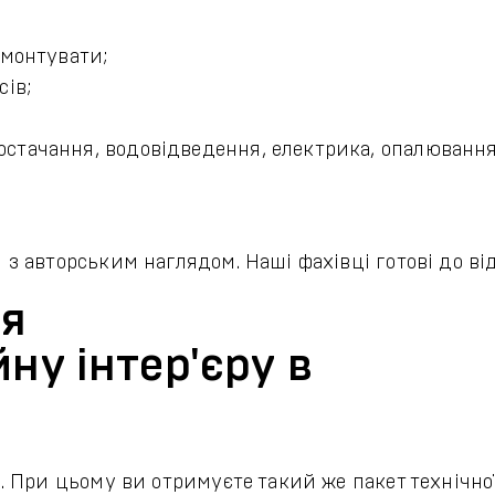
емонтувати;
сів;
стачання, водовідведення, електрика, опалювання
 авторським наглядом. Наші фахівці готові до ві
ня
ну інтер'єру в
 При цьому ви отримуєте такий же пакет технічної 