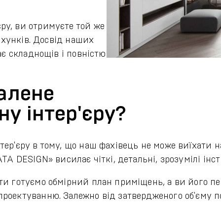
ру, ви отримуєте той же
рахунків. Досвід наших
ає складнощів і повністю
далене
у інтер'єру?
ер'єру в тому, що наш фахівець не може виїхати на
ТА DESIGN» висилає чіткі, детальні, зрозумілі інст
ти готуємо обмірний план приміщень, а ви його пе
роектуванню. Залежно від затвердженого об'єму п