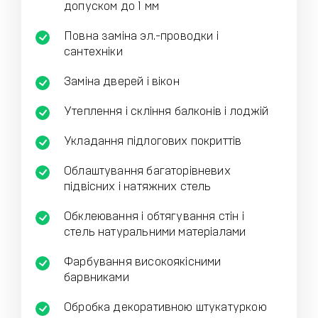
допуском до 1 мм
Повна заміна эл.-проводки і
сантехніки
Заміна дверей і вікон
Утеплення і скління балконів і лоджій
Укладання підлогових покриттів
Облаштування багаторівневих
підвісних і натяжних стель
Обклеювання і обтягування стін і
стель натуральними матеріалами
Фарбування високоякісними
барвниками
Обробка декоративною штукатуркою