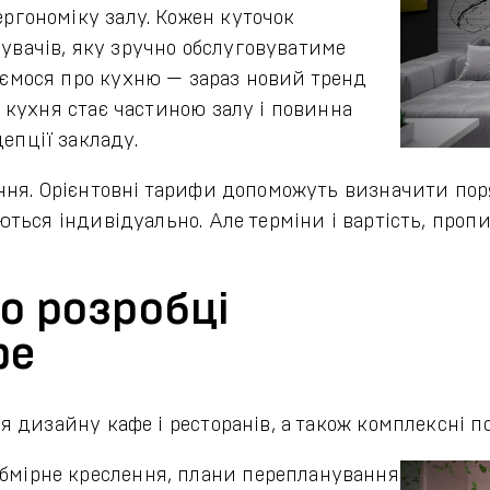
ергономіку залу. Кожен куточок
увачів, яку зручно обслуговуватиме
уємося про кухню — зараз новий тренд
о кухня стає частиною залу і повинна
епції закладу.
ня. Орієнтовні тарифи допоможуть визначити поря
ься індивідуально. Але терміни і вартість, пропис
по розробці
фе
 дизайну кафе і ресторанів, а також комплексні по
бмірне креслення, плани перепланування