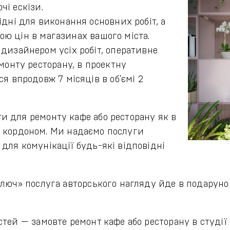
чі ескізи.
дні для виконання основних робіт, а
кою цін в магазинах вашого міста.
дизайнером усіх робіт, оперативне
монту ресторану, в проектну
я впродовж 7 місяців в об'ємі 2
и для ремонту кафе або ресторану як в
 за кордоном. Ми надаємо послуги
для комунікації будь-які відповідні
ключ» послуга авторського нагляду йде в подарун
тей — замовте ремонт кафе або ресторану в студії 