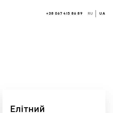
+38 067 415 86 89
RU
UA
Елітний