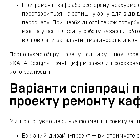
При ремонті кафе або ресторану врахуємо 
перетвориться на затишну зону для відвід
персоналу. При необхідності також потурб
має на увазі відкриту роботу кухарів, тобт
відповідати загальній дизайнерській конц
Пропонуємо обгрунтовану політику ціноутворен
«ХАТА Design». Точні цифри завжди прораховуют
його реалізації.
Варіанти співпраці 
проекту ремонту ка
Ми пропонуємо декілька форматів проектування
Ескізний дизайн-проект — ви отримуєте о