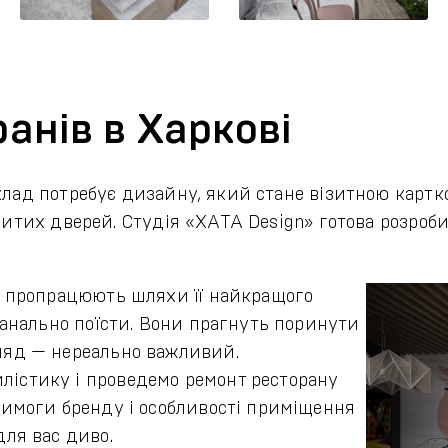
анів в Харкові
клад потребує дизайну, який стане візитною картко
критих дверей. Студія «ХАТА Design» готова розро
ії пропрацюють шляхи її найкращого
 банально поїсти. Вони прагнуть поринути
гляд — нереально важливий.
лістику і проведемо ремонт ресторану
 вимоги бренду і особливості приміщення
для вас диво.