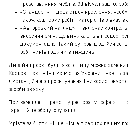
і розставляння меблів, 3d візуалізацію, робо
«Стандарт» — додаються креслення, необхі
також кошторис робіт і матеріалів з вказів
«Авторський нагляд» — включає контроль 
внесення змін, що виникають в процесі ре
документацію. Такий супровід здійснюєтьс
робітників години в тиждень.
Дизайн проект будь-якого типу можна замовит
Харкові, так і в інших містах України і навіть
дистанційного проектування і використовуємо 
засоби зв'язку.
При замовленні ремонту ресторану, кафе «під 
гарантійне обслуговування.
Мрієте зайняти міцне місце в серцях ваших гос