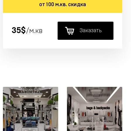
от 100 м.кв. скидка
35$
/м.кв
Заказать