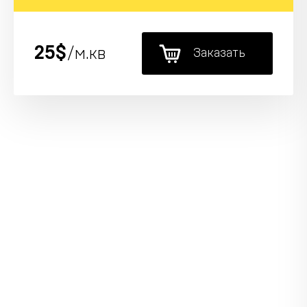
25$
/м.кв
Заказать