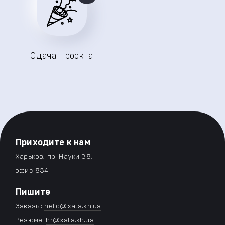
Сдача проекта
Приходите к нам
Харьков, пр. Науки 38,
офис 834
Пишите
Заказы:
hello@xata.kh.ua
Резюме:
hr@xata.kh.ua