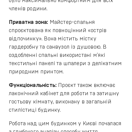
було максимально комфортним для всіх
членів родини.
Приватна зона:
Майстер-спальня
спроєктована як повноцінний «острів
відпочинку». Вона містить містку
гардеробну та санвузол із душовою. В
оздобленні спальні використані м'які
текстильні панелі та шпалери з делікатним
природним принтом.
Функціональність:
Проєкт також включає
лаконічний кабінет для роботи та затишну
гостьову кімнату, виконану в загальній
стилістиці будинку.
Робота над цим будинком у Києві почалася