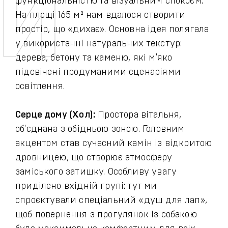
функціональністю та візуальним спокоєм.
На площі 165 м² нам вдалося створити
простір, що «дихає». Основна ідея полягала
у використанні натуральних текстур:
дерева, бетону та каменю, які м'яко
підсвічені продуманими сценаріями
освітлення.
Серце дому (Хол):
Простора вітальня,
об'єднана з обідньою зоною. Головним
акцентом став сучасний камін із відкритою
дровницею, що створює атмосферу
заміського затишку. Особливу увагу
приділено вхідній групі: тут ми
спроєктували спеціальний «душ для лап»,
щоб повернення з прогулянок із собакою