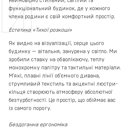
неймовірно стильний, світлий та
функціональний будинок, де у кожного
члена родини є свій комфортний простір.
Естетика «Тихої розкоші»
Як видно на візуалізації, серце цього
будинку — вітальня, занурена у світло. Ми
зробили ставку на обволікаючу, теплу
монохромну палітру та тактильні матеріали.
М'які, плавні лінії об'ємного дивана,
струмливий текстиль та акцентні люстри-
кільця створюють атмосферу абсолютної
безтурботності. Це простір, що обіймає вас
із самого порогу.
Бездоганна ергономіка